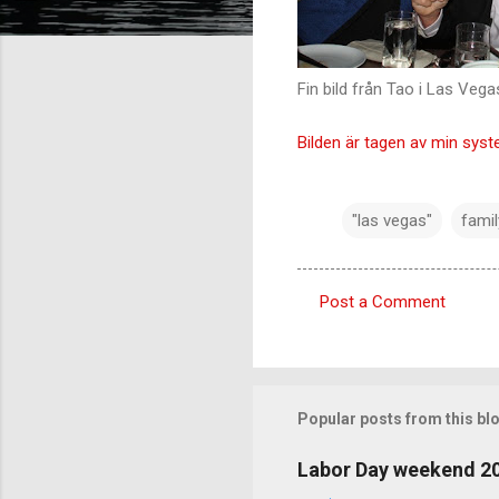
Fin bild från Tao i Las Vega
Bilden är tagen av min syst
"las vegas"
famil
Post a Comment
C
o
m
m
Popular posts from this bl
e
Labor Day weekend 2
n