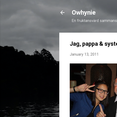
Owhynie
En fruktansvärd sammansv
Jag, pappa & syst
January 13, 2011