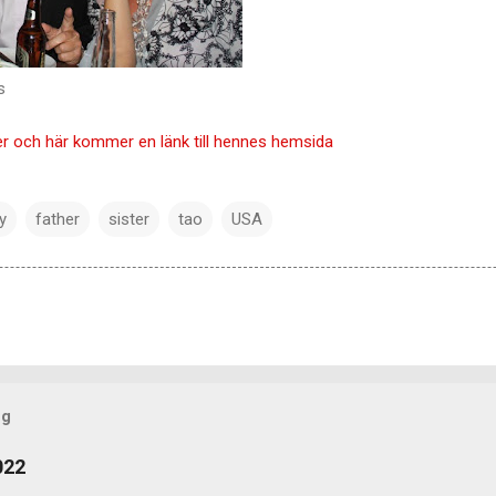
s
er och här kommer en länk till hennes hemsida
y
father
sister
tao
USA
og
022