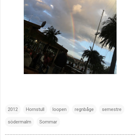
2012
Hornstull
loopen
regnbåge
semestre
södermalm
Sommar