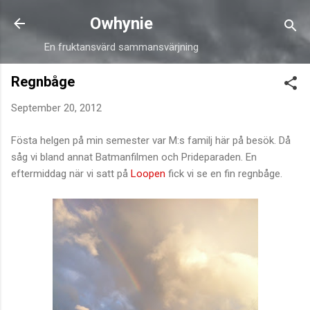
Skip to main content
Owhynie
En fruktansvärd sammansvärjning
Regnbåge
September 20, 2012
Fösta helgen på min semester var M:s familj här på besök. Då
såg vi bland annat Batmanfilmen och Prideparaden. En
eftermiddag när vi satt på
Loopen
fick vi se en fin regnbåge.