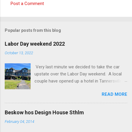
Post a Comment
C
o
m
Popular posts from this blog
m
e
Labor Day weekend 2022
n
October 13, 2022
t
Very last minute we decided to take the car
s
upstate over the Labor Day weekend. A local
couple have opened up a hotel in Tannersville
together with an interior designer from CA.
READ MORE
Beautiful place, Hotel Lilien . I think we came up
round the first week they were open. The entire
hotel looks like it's picked from an interior
Beskow hos Design House Sthlm
magazine. We did not stay in the main building.
February 04, 2014
Judging of the photos our room might have
been less personal, but still beautiful. We