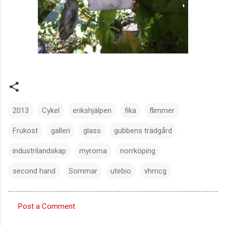
2013
Cykel
erikshjälpen
fika
flimmer
Frukost
galleri
glass
gubbens trädgård
industrilandskap
myrorna
norrköping
second hand
Sommar
utebio
vhmcg
Post a Comment
C