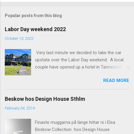
o
m
Popular posts from this blog
m
e
Labor Day weekend 2022
n
October 13, 2022
t
Very last minute we decided to take the car
s
upstate over the Labor Day weekend. A local
couple have opened up a hotel in Tannersville
together with an interior designer from CA.
READ MORE
Beautiful place, Hotel Lilien . I think we came up
round the first week they were open. The entire
hotel looks like it's picked from an interior
Beskow hos Design House Sthlm
magazine. We did not stay in the main building.
February 04, 2014
Judging of the photos our room might have
been less personal, but still beautiful. We
Finaste muggarna på länge hittar ni i Elsa
stayed in the house next to the main building
Beskow Collection hos Design House
(the Deck Rooms) because we needed an extra