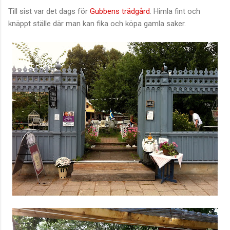
Till sist var det dags för
Gubbens trädgård
. Himla fint och
knäppt ställe där man kan fika och köpa gamla saker.