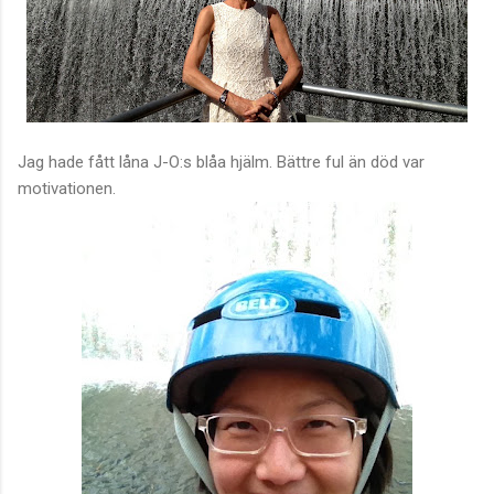
Jag hade fått låna J-O:s blåa hjälm. Bättre ful än död var
motivationen.