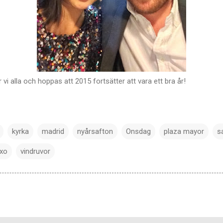
ar vi alla och hoppas att 2015 fortsätter att vara ett bra år!
kyrka
madrid
nyårsafton
Onsdag
plaza mayor
s
txo
vindruvor