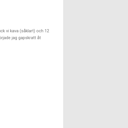
ick vi kava (såklart) och 12
örjade jag gapskratt åt