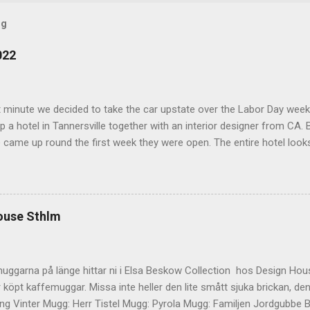
og
022
t minute we decided to take the car upstate over the Labor Day wee
 a hotel in Tannersville together with an interior designer from CA. Be
e came up round the first week they were open. The entire hotel looks 
magazine. We did not stay in the main building. Judging of the phot
onal, but still beautiful. We stayed in the house next to the main bu
we needed an extra bedroom for the kids. The owners was also kind 
 play for Hugo. Big Kudos! The main building of the hotel Deck Roo
ouse Sthlm
 room (we actually had dinner here) Interior detail More interior Part o
ocktails They even had a Jukebox! Lovely veranda Complimentary bre
 a While on the other side Ts friend from home h...
uggarna på länge hittar ni i Elsa Beskow Collection hos Design Hous
 köpt kaffemuggar. Missa inte heller den lite smått sjuka brickan, den
g Vinter Mugg: Herr Tistel Mugg: Pyrola Mugg: Familjen Jordgubbe Bri