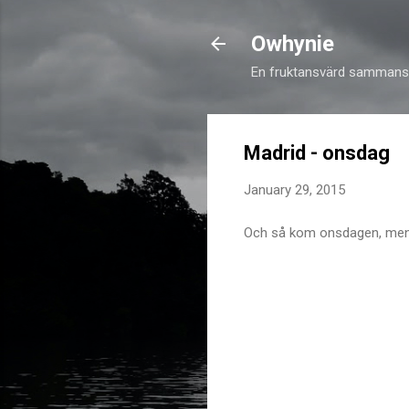
Owhynie
En fruktansvärd sammansv
Madrid - onsdag
January 29, 2015
Och så kom onsdagen, men i