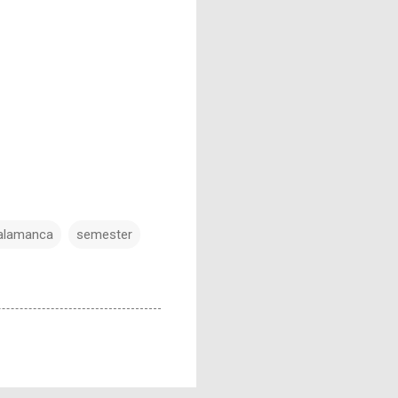
alamanca
semester