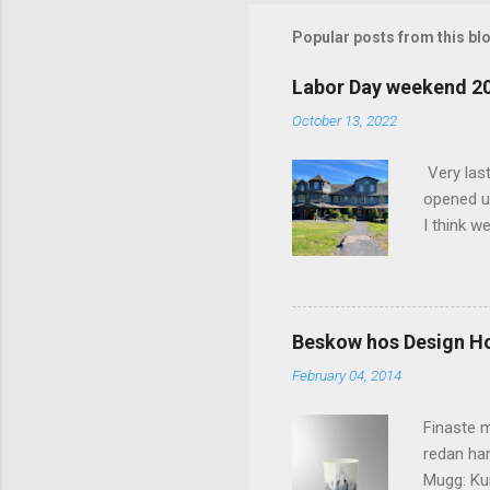
m
m
Popular posts from this bl
e
Labor Day weekend 2
n
October 13, 2022
t
s
Very las
opened up
I think w
interior 
less pers
because 
pack and
Beskow hos Design H
the great
February 04, 2014
killer c
says Stay
Finaste m
redan har
Mugg: Kun