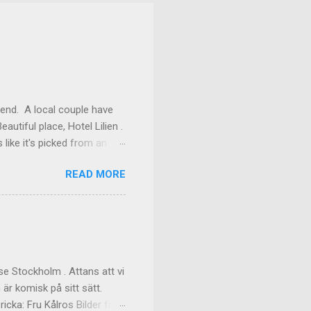
kend. A local couple have
autiful place, Hotel Lilien .
like it's picked from an
os our room might have been
READ MORE
ilding (the Deck Rooms)
enough to lend us their
ms Outside of our room In
f the great dinner, with
akfast Custom made cups, it
e Stockholm . Attans att vi
 är komisk på sitt sätt.
cka: Fru Kålros Bilder från