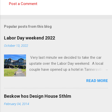
Post a Comment
C
o
m
Popular posts from this blog
m
e
Labor Day weekend 2022
n
October 13, 2022
t
Very last minute we decided to take the car
s
upstate over the Labor Day weekend. A local
couple have opened up a hotel in Tannersville
together with an interior designer from CA.
READ MORE
Beautiful place, Hotel Lilien . I think we came up
round the first week they were open. The entire
hotel looks like it's picked from an interior
Beskow hos Design House Sthlm
magazine. We did not stay in the main building.
February 04, 2014
Judging of the photos our room might have
been less personal, but still beautiful. We