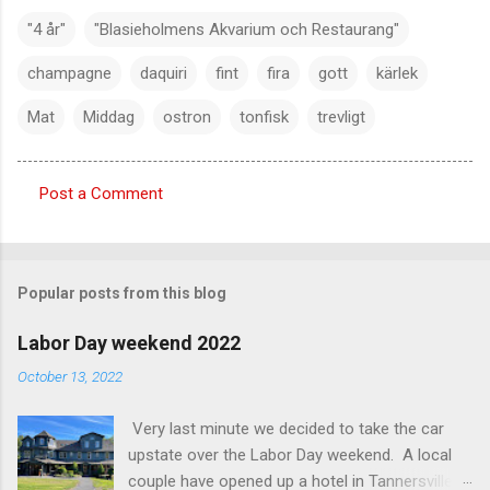
"4 år"
"Blasieholmens Akvarium och Restaurang"
champagne
daquiri
fint
fira
gott
kärlek
Mat
Middag
ostron
tonfisk
trevligt
Post a Comment
C
o
m
Popular posts from this blog
m
e
Labor Day weekend 2022
n
October 13, 2022
t
Very last minute we decided to take the car
s
upstate over the Labor Day weekend. A local
couple have opened up a hotel in Tannersville