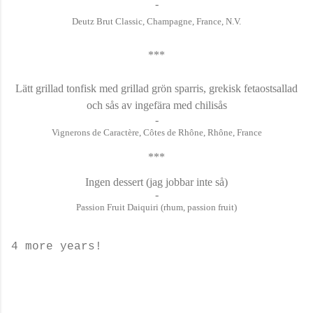
-
Deutz Brut Classic, Champagne, France, N.V.
***
Lätt grillad tonfisk med grillad grön sparris, grekisk fetaostsallad
och sås av ingefära med chilisås
-
Vignerons de Caractère,
C
ôtes de Rhône, Rhône, France
***
Ingen dessert (jag jobbar inte så)
-
Passion Fruit Daiquiri (r
hum, passion fruit)
4 more years!