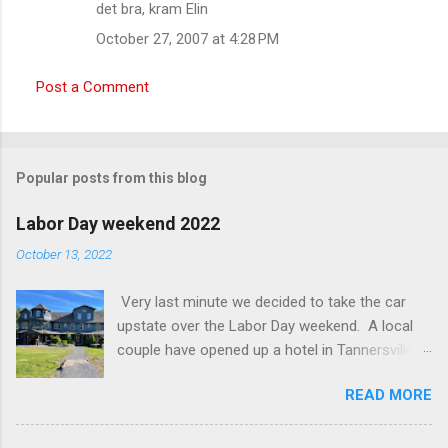
det bra, kram Elin
m
October 27, 2007 at 4:28 PM
m
e
Post a Comment
n
t
s
Popular posts from this blog
Labor Day weekend 2022
October 13, 2022
Very last minute we decided to take the car
upstate over the Labor Day weekend. A local
couple have opened up a hotel in Tannersville
together with an interior designer from CA.
READ MORE
Beautiful place, Hotel Lilien . I think we came up
round the first week they were open. The entire
hotel looks like it's picked from an interior