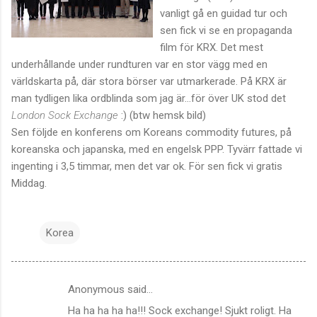
vanligt gå en guidad tur och
sen fick vi se en propaganda
film för KRX. Det mest
underhållande under rundturen var en stor vägg med en
världskarta på, där stora börser var utmarkerade. På KRX är
man tydligen lika ordblinda som jag är...för över UK stod det
London Sock Exchange
:) (btw hemsk bild)
Sen följde en konferens om Koreans commodity futures, på
koreanska och japanska, med en engelsk PPP. Tyvärr fattade vi
ingenting i 3,5 timmar, men det var ok. För sen fick vi gratis
Middag.
Korea
Anonymous said…
C
Ha ha ha ha ha!!! Sock exchange! Sjukt roligt. Ha
o