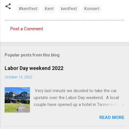
#kentfest
Kent
kentfest
Konsert
Post a Comment
C
o
m
Popular posts from this blog
m
e
Labor Day weekend 2022
n
October 13, 2022
t
Very last minute we decided to take the car
s
upstate over the Labor Day weekend. A local
couple have opened up a hotel in Tannersville
together with an interior designer from CA.
READ MORE
Beautiful place, Hotel Lilien . I think we came up
round the first week they were open. The entire