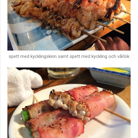
spett med kycklingskinn samt spett med kyckling och vårlök