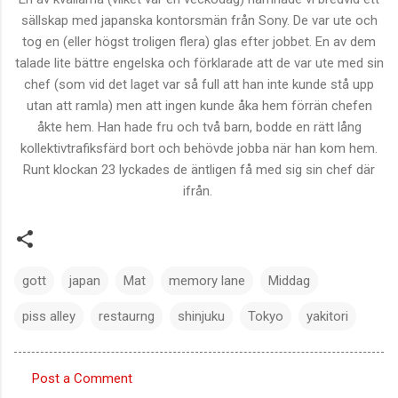
sällskap med japanska kontorsmän från Sony. De var ute och
tog en (eller högst troligen flera) glas efter jobbet. En av dem
talade lite bättre engelska och förklarade att de var ute med sin
chef (som vid det laget var så full att han inte kunde stå upp
utan att ramla) men att ingen kunde åka hem förrän chefen
åkte hem. Han hade fru och två barn, bodde en rätt lång
kollektivtrafiksfärd bort och behövde jobba när han kom hem.
Runt klockan 23 lyckades de äntligen få med sig sin chef där
ifrån.
gott
japan
Mat
memory lane
Middag
piss alley
restaurng
shinjuku
Tokyo
yakitori
Post a Comment
C