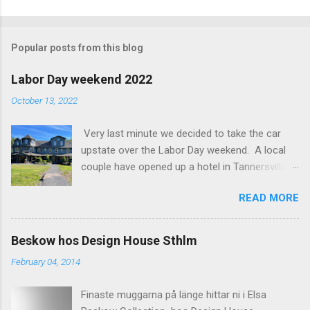
o
m
Popular posts from this blog
m
e
Labor Day weekend 2022
n
October 13, 2022
t
Very last minute we decided to take the car
s
upstate over the Labor Day weekend. A local
couple have opened up a hotel in Tannersville
together with an interior designer from CA.
READ MORE
Beautiful place, Hotel Lilien . I think we came up
round the first week they were open. The entire
hotel looks like it's picked from an interior
Beskow hos Design House Sthlm
magazine. We did not stay in the main building.
February 04, 2014
Judging of the photos our room might have
been less personal, but still beautiful. We
Finaste muggarna på länge hittar ni i Elsa
stayed in the house next to the main building