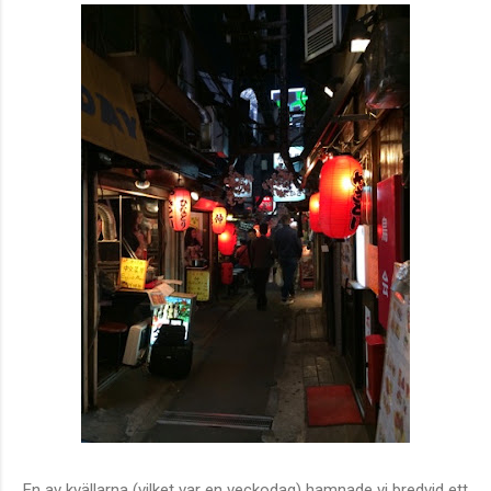
En av kvällarna (vilket var en veckodag) hamnade vi bredvid ett