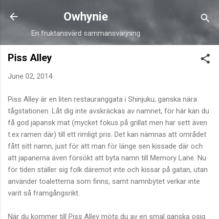
Skip to main content
Owhynie
En fruktansvärd sammansvärjning
Piss Alley
June 02, 2014
Piss Alley är en liten restauranggata i Shinjuku, ganska nära
tågstationen. Låt dig inte avskräckas av namnet, för här kan du
få god japansk mat (mycket fokus på grillat men har sett även
t.ex ramen där) till ett rimligt pris. Det kan nämnas att området
fått sitt namn, just för att man för länge sen kissade där och
att japanerna även försökt att byta namn till Memory Lane. Nu
för tiden ställer sig folk däremot inte och kissar på gatan, utan
använder toaletterna som finns, samt namnbytet verkar inte
varit så framgångsrikt.
När du kommer till Piss Alley möts du av en smal ganska osig