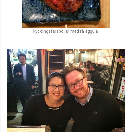
kycklingsfärsbollar med rå äggula