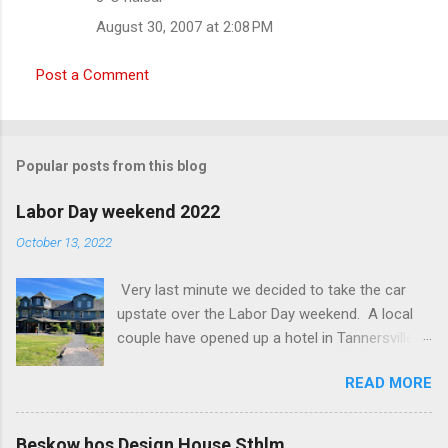
n
August 30, 2007 at 2:08 PM
t
Post a Comment
s
Popular posts from this blog
Labor Day weekend 2022
October 13, 2022
Very last minute we decided to take the car
upstate over the Labor Day weekend. A local
couple have opened up a hotel in Tannersville
together with an interior designer from CA.
READ MORE
Beautiful place, Hotel Lilien . I think we came up
round the first week they were open. The entire
hotel looks like it's picked from an interior
Beskow hos Design House Sthlm