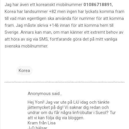
Jag har även ett koreanskt mobilnummer
01086718891
,
Korea har landsummer +82 men ingen har lyckats komma fram
till vad man egentligen ska använda för nummer för att komma
fram. Jag måste skriva +146 innan för att komma hem till
Sverige. Annars kan man, om man känner ett extremt behov av
att höra av sig via SMS, fortfarande göra det på mitt vanliga
svenska mobilnummer.
Korea
Anonymous said…
C
Hej Yoní! Jag var ute på LiU idag och tänkte
o
jättemycket på dig! Vi saknar dig redan och
m
undrar om du får några linfröbullar i Sueol? Tur
att vi kan följa dig via bloggen.
m
Kram från Lisa
J-O hälsar
e