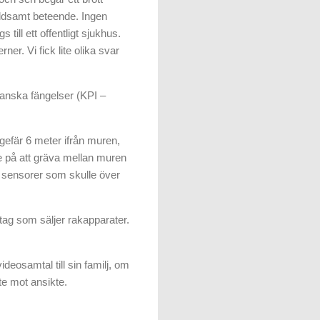
ldsamt beteende. Ingen
ill ett offentligt sjukhus.
er. Vi fick lite olika svar
reanska fängelser (KPI –
ngefär
6 meter
ifrån muren,
 de på att gräva mellan muren
en sensorer som skulle över
etag som säljer rakapparater.
deosamtal till sin familj, om
kte mot ansikte.