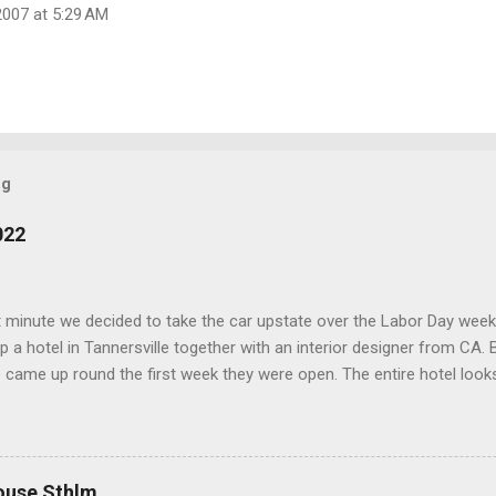
007 at 5:29 AM
og
022
t minute we decided to take the car upstate over the Labor Day wee
 a hotel in Tannersville together with an interior designer from CA. Be
e came up round the first week they were open. The entire hotel looks 
magazine. We did not stay in the main building. Judging of the phot
onal, but still beautiful. We stayed in the house next to the main bu
we needed an extra bedroom for the kids. The owners was also kind 
 play for Hugo. Big Kudos! The main building of the hotel Deck Roo
ouse Sthlm