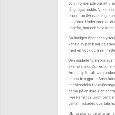
och informerade om att vi in
långt ögat nådde. Vi kom in
bilder från övervakningskame
att vänta. Under tiden anlä
ungefär, hatt och hela köret.
Så äntligen öppnades ytterli
känsla av panik när de stän
med en tjock gul linje i mit
Den guidade turen började 
exemplariska Correctional Fa
Amnesty för att vara underm
denna film gjord i Amerikans
besöksbricka för utlänningar
namn på en lista. Den andra 
Hee Pernling?…som om han in
vakten lyckades övertala ho
Ok, nu ska jag berätta om s