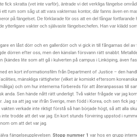
te fick skratta (vet inte varför), äntrade vi det verkliga fängelse områ
 i ett rum som såg ut att vara vakternas kontor, där fanns även en 
ror på fängelset. De förklarade för oss att en del fångar fortfarande 
nde ytterligare vakter och självaste fängelsechefen. Han var klädd s
gare en låst dörr och en gallerdörr och vi gick in till fångarnas del av
gde dörren efter oss, men den känslan försvann rätt snabbt. Metall
ten (kändes lite som att gå i kulverten på campus i Linköping, även fast
med en kort informationsfilm från Department of Justice – den han
cilities, mänskliga rättigheter (vilket är komiskt eftersom koreanska f
åliga) och om hur internerna förbereds för att återanpassas till samh
k anda. Sen hände nått rätt underligt. Två vakter frågade var jag kom
. Jag sa att jag var ifrån Sverige, men född i Korea, och sen fick jag
vakten verkade inte riktigt förstå så han började högt, så att alla sk
te trodde att det var jag. En kort stunds förvirring uppstod i rummet
nom om att det var jag.
jälva fängelseupplevelsen.
Stopp nummer 1
var hos en grupp inter