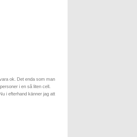
e vara ok. Det enda som man
personer i en så liten cell.
Nu i efterhand känner jag att