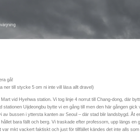
Skip to main content
ärjning
era gå!
er till stycke 5 om ni inte vill läsa allt dravel)
art vid Hyehwa station. Vi tog linje 4 norrut till Chang-dong, där bytte v
d stationen Uijdeongbu bytte vi en gång till men den här gången gick 
i av bussen i yttersta kanten av Seoul – där stad blir landsbygd. Åt en
hållet bara fällt och berg. Vi traskade efter professorn, upp längs e
var mkt vackert faktiskt och just för tillfället kändes det inte alls som 