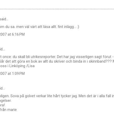
said…
m du sa. men väl värt att läsa allt. fint inlägg... :)
007 at 6:16 PM
id…
 it once: du skall bli utrikesreporter. Det har jag visserligen sagt förut
Går det att göra en bok av allt du skriver och binda in i skinnband?
 oss i Linköping /Lisa
007 at 1:09 PM
id…
ligen. Sova på golvet verkar lite hårt tycker jag. Men det är i alla fal
ngelser.
bra!
från marie