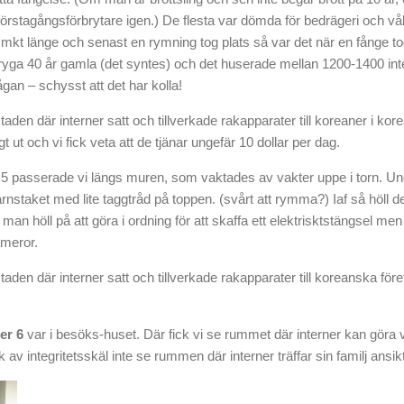
stagångsförbrytare igen.) De flesta var dömda för bedrägeri och vå
mkt länge och senast en rymning tog plats så var det när en fånge togs t
ryga 40 år gamla (det syntes) och det huserade mellan 1200-1400 intern
ågan – schysst att det har kolla!
aden där interner satt och tillverkade rakapparater till koreaner i ko
t ut och vi fick veta att de tjänar ungefär 10 dollar per dag.
 5 passerade vi längs muren, som vaktades av vakter uppe i torn. U
 järnstaket med lite taggtråd på toppen. (svårt att rymma?) Iaf så höll
t man höll på att göra i ordning för att skaffa ett elektrisktstängsel m
meror.
aden där interner satt och tillverkade rakapparater till koreanska för
er 6
var i besöks-huset. Där fick vi se rummet där interner kan göra vi
ick av integritetsskäl inte se rummen där interner träffar sin familj ansi