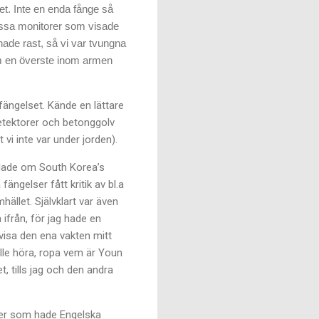
det. Inte en enda fånge så
massa monitorer som visade
hade rast, så vi var tvungna
om en överste inom armen
 fängelset. Kände en lättare
detektorer och betonggolv
 vi inte var under jorden).
dlade om South Korea’s
ängelser fått kritik av bl.a
ället. Självklart var även
 ifrån, för jag hade en
 visa den ena vakten mitt
ulle höra, ropa vem är Youn
, tills jag och den andra
ner som hade Engelska