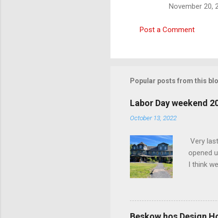
November 20, 2
Post a Comment
Popular posts from this bl
Labor Day weekend 2
October 13, 2022
Very las
opened up
I think w
interior 
less pers
because 
pack and
Beskow hos Design H