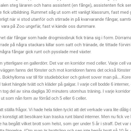
salen steg läraren och hans assistent (en fånge), assistenten fick sen 
 de fick utbildning. Rummet såg ut som ett vanligt klassrum, fast med
rligt när vi stod utanför och stirrade in på kvarvarande fångar, samti
 vara på Zoo ungefär, fast vi kände oss dummare.
t där fångar som hade drogmissbruk fick träna sig i form. Dörrarn
rade på några stackars killar som satt och tränade, de tittade förvirra
några fångar gick runt och pysslade med växter.
ytterligare en gallerdörr. Det var en korridor med celler. Varje cell v
 väggen fanns det fönster och mot korridoren fanns det också fönster o
v. Bokhyllorna var till för studieböcker och golvet sover man på…Kore
taket hängde tvätt och kläder på galgar. I varje cell bodde 6 interner, de 
 tog del av sina dagliga 30 minuters utomhus träning. I varje korrido
t som nån form av förråd och 5 eller 6 celler.
le att ställa frågor. Vi hade hela tiden tyckt att det verkade vara lite dåli
ite konstigt att besökare kan traska runt bland interner. Men nu fick ve
e ha begått vilket brott som helst, som ger under 5 år i straff. Det va
ta fängelse. (Om man är brottsling och sen inte begår brott på 10 år, 