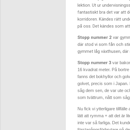
lektion. Ut ur undervisnings
fantastiskt bra det var att
korridoren. Kändes rätt unde
på oss. Det kändes som att
Stopp nummer 2
var gymme
där stod vi som fån och stir
gymmet låg växthusen, där 
Stopp nummer 3
var bakom 
16 kvadrat meter. På bortre
fanns det bokhyllor och gol
golvet, precis som i Japan. I 
såg dem sen, de var ute och
som tvättrum, nått som såg u
Nu fick vi ytterligare tillfäl
lätt att rymma + att det är l
inte var så farliga. Det kund
förstagångsförbrytare på det