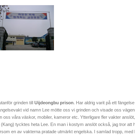
utanför grinden till
Uijdeongbu prison
. Har aldrig varit på ett fängelse
ig fängelsevakt vid namn Lee mötte oss vi grinden och visade oss vägen
ån oss våra väskor, mobiler, kameror etc. Ytterligare fler vakter anslöt
(Kang) tycktes heta Lee. En man i kostym anslöt också, jag tror att h
ersom en av vakterna pratade utmärkt engelska. I samlad tropp, med 