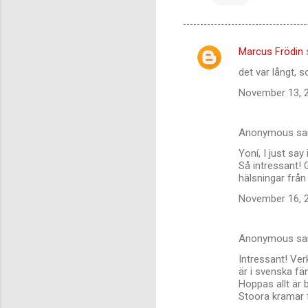
Marcus Frödin
C
det var långt, so
o
November 13, 2
m
m
Anonymous sa
e
Yoní, I just say
n
Så intressant! 
t
hälsningar från
s
November 16, 2
Anonymous sa
Intressant! Verk
är i svenska fä
Hoppas allt är 
Stoora kramar 