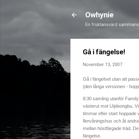
Owhynie
En fruktansvärd sammansv
Gå i fängelse!
November 13, 2007
Gå i fängelset utan att pass
(den långa versionen - hoppa n
8:30 samling utanför Family M
västerut mot Uijdeongbu. Vi
timmar efter start hoppade v
flervåningshus och åt andra 
mellan höstfärgade träd. Det 
fängelse.