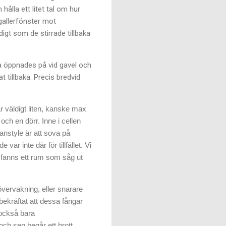
hålla ett litet tal om hur
 gallerfönster mot
digt som de stirrade tillbaka
a öppnades på vid gavel och
t tillbaka. Precis bredvid
ar väldigt liten, kanske max
ch en dörr. Inne i cellen
anstyle är att sova på
var inte där för tillfället. Vi
r fanns ett rum som såg ut
g övervakning, eller snarare
 bekräftat att dessa fångar
r också bara
och sen begår ett brott