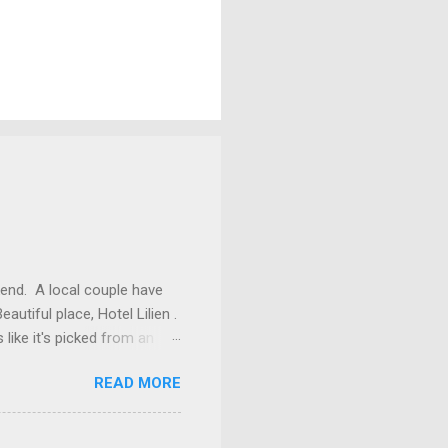
kend. A local couple have
autiful place, Hotel Lilien .
like it's picked from an
os our room might have been
READ MORE
ilding (the Deck Rooms)
enough to lend us their
ms Outside of our room In