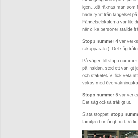
igen…då räknas man som för
hade rymt från fängelset på 
Fängelselokalerna var lite d
när olika personer ställde fr
Stopp nummer 4
var verkst
rakapparater). Det såg tråkig
På vägen till stopp nummer
på insidan, stod ett vanligt
och staketet. Vi fick veta at
vakas med övervakningska
Stopp nummer 5
var verkst
Det såg också tråkigt ut.
Sista stoppet,
stopp numm
familjen bor långt bort. Vi f