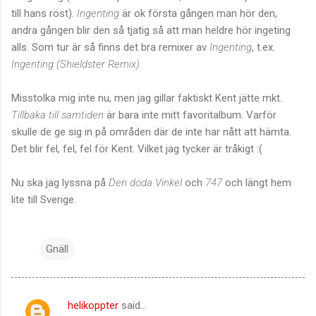
till hans röst).
Ingenting
är ok första gången man hör den,
andra gången blir den så tjatig så att man heldre hör ingeting
alls. Som tur är så finns det bra remixer av
Ingenting
, t.ex.
Ingenting (Shieldster Remix).
Misstolka mig inte nu, men jag gillar faktiskt Kent jätte mkt.
Tillbaka till samtiden
är bara inte mitt favoritalbum. Varför
skulle de ge sig in på områden där de inte har nått att hämta.
Det blir fel, fel, fel för Kent. Vilket jag tycker är tråkigt :(
Nu ska jag lyssna på
Den döda Vinkel
och
747
och längt hem
lite till Sverige.
Gnäll
helikoppter
said…
C