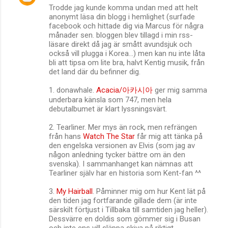
Trodde jag kunde komma undan med att helt
o
anonymt läsa din blogg i hemlighet (surfade
m
facebook och hittade dig via Marcus för några
månader sen. bloggen blev tillagd i min rss-
m
läsare direkt då jag är smått avundsjuk och
också vill plugga i Korea...) men kan nu inte låta
e
bli att tipsa om lite bra, halvt Kentig musik, från
n
det land där du befinner dig.
t
1. donawhale.
Acacia/아카시아
ger mig samma
s
underbara känsla som 747, men hela
debutalbumet är klart lyssningsvärt.
2. Tearliner. Mer mys än rock, men refrängen
från hans
Watch The Star
får mig att tänka på
den engelska versionen av Elvis (som jag av
någon anledning tycker bättre om än den
svenska). I sammanhanget kan nämnas att
Tearliner själv har en historia som Kent-fan ^^
3.
My Hairball
. Påminner mig om hur Kent lät på
den tiden jag fortfarande gillade dem (är inte
särskilt förtjust i Tillbaka till samtiden jag heller).
Dessvärre en doldis som gömmer sig i Busan
och inte ens vill släppa skiva på riktigt...