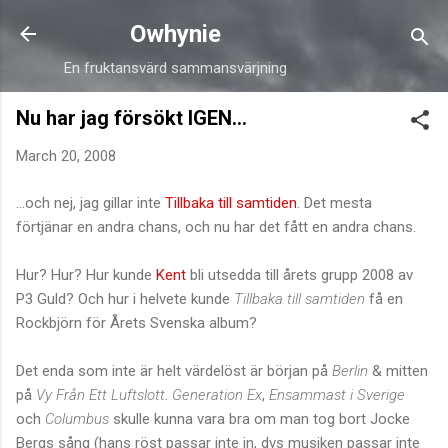
Skip to main content
Owhynie
En fruktansvärd sammansvärjning
Nu har jag försökt IGEN...
March 20, 2008
...och nej, jag gillar inte
Tillbaka till samtiden
. Det mesta
förtjänar en andra chans, och nu har det fått en andra chans.
Hur? Hur? Hur kunde
Kent
bli utsedda till årets grupp 2008 av
P3 Guld? Och hur i helvete kunde
Tillbaka till samtiden
få en
Rockbjörn för Årets Svenska album?
Det enda som inte är helt värdelöst är början på
Berlin
& mitten
på
Vy Från Ett Luftslott
.
Generation Ex
,
Ensammast i Sverige
och
Columbus
skulle kunna vara bra om man tog bort Jocke
Bergs sång (hans röst passar inte in, dvs musiken passar inte