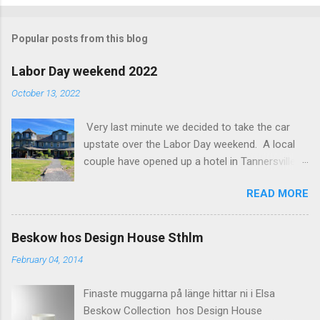
o
m
Popular posts from this blog
m
e
Labor Day weekend 2022
n
October 13, 2022
t
Very last minute we decided to take the car
s
upstate over the Labor Day weekend. A local
couple have opened up a hotel in Tannersville
together with an interior designer from CA.
READ MORE
Beautiful place, Hotel Lilien . I think we came up
round the first week they were open. The entire
hotel looks like it's picked from an interior
Beskow hos Design House Sthlm
magazine. We did not stay in the main building.
February 04, 2014
Judging of the photos our room might have
been less personal, but still beautiful. We
Finaste muggarna på länge hittar ni i Elsa
stayed in the house next to the main building
Beskow Collection hos Design House
(the Deck Rooms) because we needed an extra