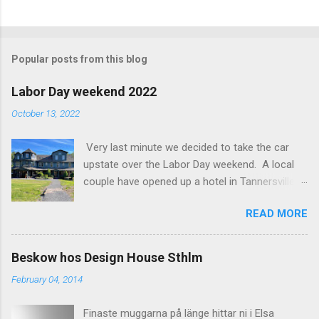
C
o
m
Popular posts from this blog
m
e
Labor Day weekend 2022
n
October 13, 2022
t
Very last minute we decided to take the car
s
upstate over the Labor Day weekend. A local
couple have opened up a hotel in Tannersville
together with an interior designer from CA.
READ MORE
Beautiful place, Hotel Lilien . I think we came up
round the first week they were open. The entire
hotel looks like it's picked from an interior
Beskow hos Design House Sthlm
magazine. We did not stay in the main building.
February 04, 2014
Judging of the photos our room might have
been less personal, but still beautiful. We
Finaste muggarna på länge hittar ni i Elsa
stayed in the house next to the main building