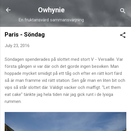
Skip to main content
Owhynie
En fruktansvärd sammansvärjning
Paris - Söndag
July 23, 2016
Söndagen spenderades på slottet med stort V - Versaille. Var
första gången vi var där och det gjorde ingen besviken. Man
hoppade mycket smidigt på ett tåg och efter en rätt kort färd
så är man framme vid rätt station. Sen går man en liten bit och
vips så står slottet där. Väldigt vacker och maffigt. "Let them
eat cake" tänkte jag hela tiden när jag gick runt i de lyxiga
rummen.