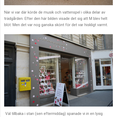
När vi var där körde de musik och vattenspel i olika delar av
trädgården. Efter den här bilden visade det sig att M blev helt
blöt. Men det var nog ganska skönt för det var hiskligt varmt.
Väl tillbaka i stan (sen eftermiddag) spanade vi in en lyxig