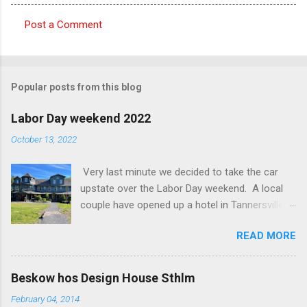
Post a Comment
C
o
m
Popular posts from this blog
m
e
Labor Day weekend 2022
n
October 13, 2022
t
Very last minute we decided to take the car
s
upstate over the Labor Day weekend. A local
couple have opened up a hotel in Tannersville
together with an interior designer from CA.
READ MORE
Beautiful place, Hotel Lilien . I think we came up
round the first week they were open. The entire
hotel looks like it's picked from an interior
Beskow hos Design House Sthlm
magazine. We did not stay in the main building.
February 04, 2014
Judging of the photos our room might have