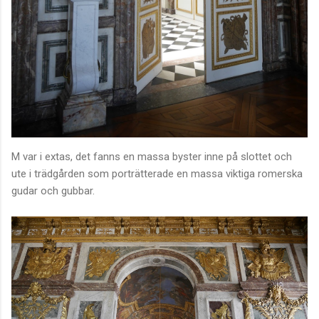
M var i extas, det fanns en massa byster inne på slottet och
ute i trädgården som porträtterade en massa viktiga romerska
gudar och gubbar.