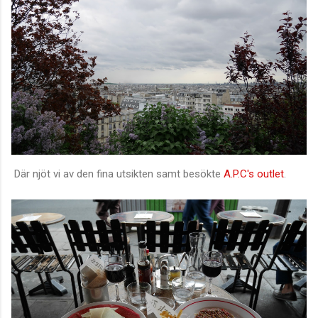
Där njöt vi av den fina utsikten samt besökte
A.P.C's outlet
.